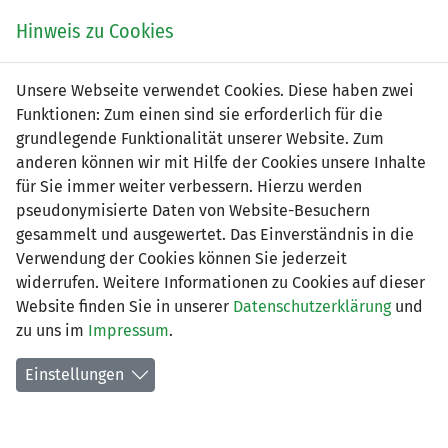
Zum
Online
Tic
EIN SPIEL. EIN TEAM. FÜRS LAND.
Hinweis zu Cookies
Inhalt
Shop
springen
Zur
Unsere Webseite verwendet Cookies. Diese haben zwei
Navigation
Funktionen: Zum einen sind sie erforderlich für die
springen
grundlegende Funktionalität unserer Website. Zum
anderen können wir mit Hilfe der Cookies unsere Inhalte
für Sie immer weiter verbessern. Hierzu werden
pseudonymisierte Daten von Website-Besuchern
gesammelt und ausgewertet. Das Einverständnis in die
Verwendung der Cookies können Sie jederzeit
2. Liga interregional - Gruppe 5
widerrufen. Weitere Informationen zu Cookies auf dieser
(Saison 2026/2027)
Website finden Sie in unserer
Datenschutzerklärung
und
zu uns im
Impressum
.
Spielplan nach Spieltagen
Einstellungen
Spiele der LFV-Vereine
Tabelle