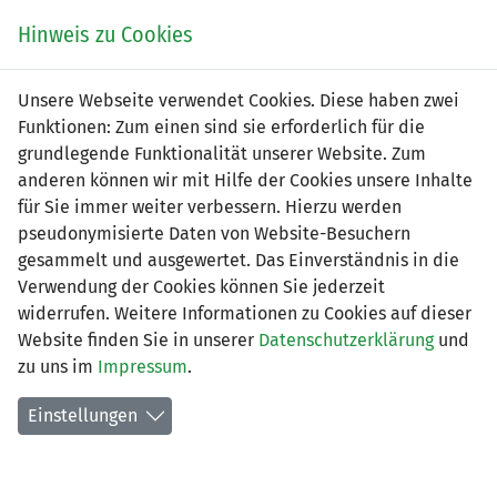
Zum
Online
Tic
EIN SPIEL. EIN TEAM. FÜRS LAND.
Hinweis zu Cookies
Inhalt
Shop
springen
Zur
Unsere Webseite verwendet Cookies. Diese haben zwei
Navigation
Funktionen: Zum einen sind sie erforderlich für die
springen
grundlegende Funktionalität unserer Website. Zum
anderen können wir mit Hilfe der Cookies unsere Inhalte
für Sie immer weiter verbessern. Hierzu werden
pseudonymisierte Daten von Website-Besuchern
gesammelt und ausgewertet. Das Einverständnis in die
Verwendung der Cookies können Sie jederzeit
2. Liga interregional - Gruppe 5
widerrufen. Weitere Informationen zu Cookies auf dieser
(Saison 2026/2027)
Website finden Sie in unserer
Datenschutzerklärung
und
zu uns im
Impressum
.
Spielplan nach Spieltagen
Einstellungen
Spiele der LFV-Vereine
Tabelle