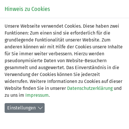
Zum
Online
Tic
EIN SPIEL. EIN TEAM. FÜRS LAND.
Hinweis zu Cookies
Inhalt
Shop
springen
Zur
Unsere Webseite verwendet Cookies. Diese haben zwei
Navigation
Funktionen: Zum einen sind sie erforderlich für die
springen
grundlegende Funktionalität unserer Website. Zum
anderen können wir mit Hilfe der Cookies unsere Inhalte
für Sie immer weiter verbessern. Hierzu werden
pseudonymisierte Daten von Website-Besuchern
gesammelt und ausgewertet. Das Einverständnis in die
Verwendung der Cookies können Sie jederzeit
3. Liga - Gruppe 1 (Saison 2026/27)
widerrufen. Weitere Informationen zu Cookies auf dieser
Website finden Sie in unserer
Datenschutzerklärung
und
Spielplan nach Spieltagen
zu uns im
Impressum
.
Spiele der LFV-Vereine
Einstellungen
Tabelle