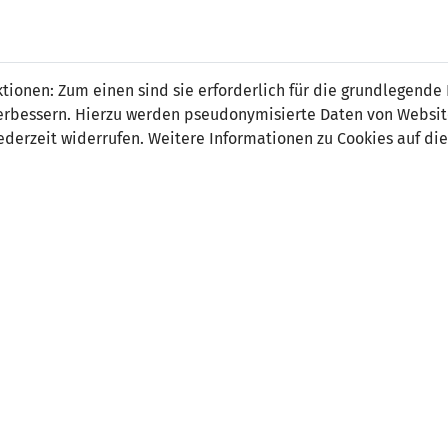
ias Mayer
ionen: Zum einen sind sie erforderlich für die grundlegende
r verbessern. Hierzu werden pseudonymisierte Daten von Webs
derzeit widerrufen. Weitere Informationen zu Cookies auf die
on:
Trainer U17-Nationalmannschaft
tsdatum:
15. August 1980
nen als Trainer:
Liechtensteiner Fussballverband
Austria Lustenau (AUT)
SCR Altach Amateure (AUT)
VfB Hohenems (AUT)
FC Höchst (AUT)
Akademie Vorarlberg (AUT)
dung:
UEFA A-Lizenz
mathias.mayer
@
lfv
.
li