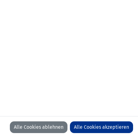
Geburtsdatum:
15. August 1980
Stationen als
Liechtensteiner Fussballverband
Trainer:
Austria Lustenau (AUT)
SCR Altach Amateure (AUT)
VfB Hohenems (AUT)
FC Höchst (AUT)
Akademie Vorarlberg (AUT)
Ausbildung:
UEFA A-Lizenz
Mail:
mathias.mayer
@
lfv
.
li
Alle Cookies ablehnen
Alle Cookies akzeptieren