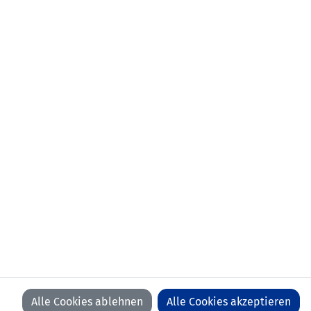
Stationen als
2010-2023 USV Eschen/Mauren
Trainer:
2007-2009 SCR Altach (AUT)
2006-2010 FC Schaan
2003-aktuell Liechtensteiner
Fussballverband
2000-2005 USV Eschen/Mauren
1996-2000 RW Rankweil (AUT)
Stationen als
SCR Altach (AUT)
Spieler:
FC Montlingen (SUI)
FC Götzis (AUT)
FC Alberschwende (AUT)
FC Sulz (AUT)
RW Rankweil (AUT)
Ausbildung:
UEFA Torwarttrainer A-Diplom, UEFA
B-Diplom
Mail:
dietmar.kupnik
@
lfv
.
li
Alle Cookies ablehnen
Alle Cookies akzeptieren