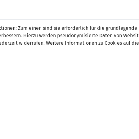
ed Ljatifi
ionen: Zum einen sind sie erforderlich für die grundlegende
r verbessern. Hierzu werden pseudonymisierte Daten von Webs
derzeit widerrufen. Weitere Informationen zu Cookies auf die
on:
Ressortleiter Schiedsrichterwesen
mehmed.ljatifi
@
lfv
.
li