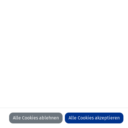
Geburtsdatum:
26. August 1964
Ausbildung:
UEFA B-Jugend Lizenz
Mail:
thomas.pfyl
@
lfv
.
li
Alle Cookies ablehnen
Alle Cookies akzeptieren