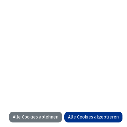
als Trainer:
Fussballverband U16
2020-2022 FC Ruggell 1. Mannschaft
2018-2020 VFV LAZ (Torwarttrainer)
2014-2018 FC Buchs 1. Mannschaft (Co-
Trainer und Torwarttrainer)
Stationen
2010-2016 FC Buchs (SUI)
als Spieler:
2006-2010 SK Brederis (AUT)
2002-2006 FC Mels (SUI)
1999-2002 Profimannschaft SC Austria
Lustenau (AUT)
1988-1999 Nachwuchs SC Austria
Lustenau (AUT)
Ausbildung:
UEFA TH A-Diplom, UEFA B-Lizenz
Mail:
andreas.hofer
@
lfv
.
li
Alle Cookies ablehnen
Alle Cookies akzeptieren