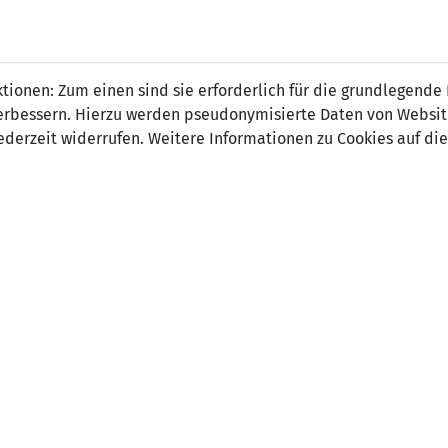
el Orsinger
ionen: Zum einen sind sie erforderlich für die grundlegende
r verbessern. Hierzu werden pseudonymisierte Daten von Webs
derzeit widerrufen. Weitere Informationen zu Cookies auf die
on:
Torhüter-Springertrainer