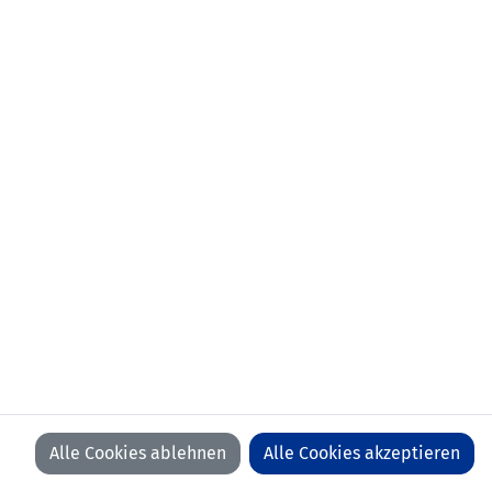
Stationen als
Liechtensteiner Fussballverband
Trainer:
(Ressortleiterin Frauen und
Nationaltrainerin)
2016-2023 FC Winterthur (SUI; Trainerin
und Sportchefin)
2014-2023 FVRZ (Assistenztrainerin
FE13 Mädchen, Trainerin U15 Mädchen)
2012-2014 AFV (Regionalauswahl FU13)
Stationen als
2003-2009 FC Schwerzenbach/GC (SUI)
Spieler:
1995-2003 FC Seuzach (SUI)
Ausbildung:
SFV-Instruktorin, Diplomierte
Trainerin Leistungssport
Mail:
adrienne.krysl
@
lfv
.
li
Alle Cookies ablehnen
Alle Cookies akzeptieren