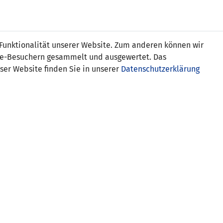
Online
Tickets
Shop
FRAUEN
NATIONALE
 Funktionalität unserer Website. Zum anderen können wir
USSBALL
WETTBEWERBE
MEDIEN
ite-Besuchern gesammelt und ausgewertet. Das
ser Website finden Sie in unserer
Datenschutzerklärung