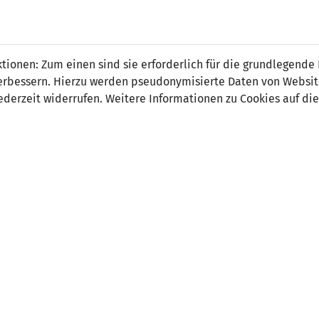
 FÜRS LAND.
NATIONAL
SPITZEN
BREITEN
ionen: Zum einen sind sie erforderlich für die grundlegende
TEAMS
FUSSBALL
FUSSBALL
JAK
F
r verbessern. Hierzu werden pseudonymisierte Daten von Webs
derzeit widerrufen. Weitere Informationen zu Cookies auf die