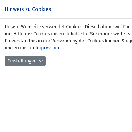
Zum
EIN SPIEL. EIN TEAM.
Hinweis zu Cookies
Inhalt
springen
Zur
Unsere Webseite verwendet Cookies. Diese haben zwei Funkt
NEWS
LFV
Navigation
mit Hilfe der Cookies unsere Inhalte für Sie immer weite
springen
Einverständnis in die Verwendung der Cookies können Sie je
und zu uns im
Impressum
.
Einstellungen