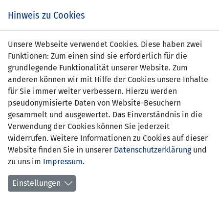
Zum
Online
Tic
EIN SPIEL. EIN TEAM. FÜRS LAND.
Hinweis zu Cookies
Inhalt
Shop
springen
Zur
Unsere Webseite verwendet Cookies. Diese haben zwei
Navigation
Funktionen: Zum einen sind sie erforderlich für die
springen
grundlegende Funktionalität unserer Website. Zum
anderen können wir mit Hilfe der Cookies unsere Inhalte
für Sie immer weiter verbessern. Hierzu werden
pseudonymisierte Daten von Website-Besuchern
gesammelt und ausgewertet. Das Einverständnis in die
Verwendung der Cookies können Sie jederzeit
Inoffizielle Freundschaftsspiele
widerrufen. Weitere Informationen zu Cookies auf dieser
Frauen Nationalteam
Website finden Sie in unserer
Datenschutzerklärung
und
zu uns im
Impressum
.
Spielplan
Einstellungen
Spielerinnenstatistik