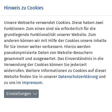
Zum
Online
Tic
EIN SPIEL. EIN TEAM. FÜRS LAND.
Hinweis zu Cookies
Inhalt
Shop
springen
Zur
Unsere Webseite verwendet Cookies. Diese haben zwei
Navigation
Funktionen: Zum einen sind sie erforderlich für die
springen
grundlegende Funktionalität unserer Website. Zum
anderen können wir mit Hilfe der Cookies unsere Inhalte
für Sie immer weiter verbessern. Hierzu werden
pseudonymisierte Daten von Website-Besuchern
gesammelt und ausgewertet. Das Einverständnis in die
Verwendung der Cookies können Sie jederzeit
Inoffizielle Freundschaftsspiele
widerrufen. Weitere Informationen zu Cookies auf dieser
Frauen Nationalteam
Website finden Sie in unserer
Datenschutzerklärung
und
zu uns im
Impressum
.
Spielplan
Einstellungen
Spielerinnenstatistik