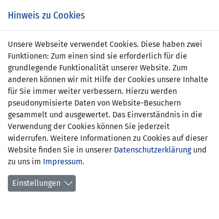
Zum
Online
Tic
EIN SPIEL. EIN TEAM. FÜRS LAND.
Hinweis zu Cookies
Inhalt
Shop
springen
Zur
Unsere Webseite verwendet Cookies. Diese haben zwei
Navigation
Funktionen: Zum einen sind sie erforderlich für die
springen
grundlegende Funktionalität unserer Website. Zum
anderen können wir mit Hilfe der Cookies unsere Inhalte
für Sie immer weiter verbessern. Hierzu werden
pseudonymisierte Daten von Website-Besuchern
gesammelt und ausgewertet. Das Einverständnis in die
Verwendung der Cookies können Sie jederzeit
Inoffizielle Freundschaftsspiele
widerrufen. Weitere Informationen zu Cookies auf dieser
Frauen Nationalteam
Website finden Sie in unserer
Datenschutzerklärung
und
zu uns im
Impressum
.
Spielplan
Einstellungen
Spielerinnenstatistik