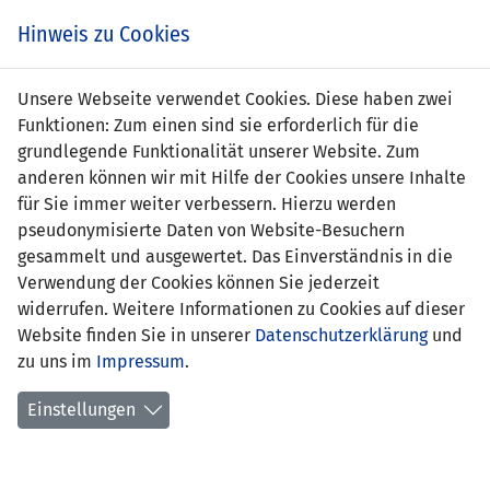
Zum
Online
Tic
EIN SPIEL. EIN TEAM. FÜRS LAND.
Hinweis zu Cookies
Inhalt
Shop
springen
Zur
Unsere Webseite verwendet Cookies. Diese haben zwei
Navigation
Funktionen: Zum einen sind sie erforderlich für die
springen
grundlegende Funktionalität unserer Website. Zum
anderen können wir mit Hilfe der Cookies unsere Inhalte
für Sie immer weiter verbessern. Hierzu werden
pseudonymisierte Daten von Website-Besuchern
gesammelt und ausgewertet. Das Einverständnis in die
Verwendung der Cookies können Sie jederzeit
Inoffizielle Freundschaftsspiele
widerrufen. Weitere Informationen zu Cookies auf dieser
Frauen Nationalteam
Website finden Sie in unserer
Datenschutzerklärung
und
zu uns im
Impressum
.
Spielplan
Einstellungen
Spielerinnenstatistik