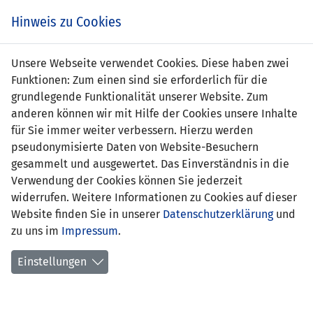
Zum
Online
Tic
EIN SPIEL. EIN TEAM. FÜRS LAND.
Hinweis zu Cookies
Inhalt
Shop
springen
Zur
Unsere Webseite verwendet Cookies. Diese haben zwei
Navigation
Funktionen: Zum einen sind sie erforderlich für die
springen
grundlegende Funktionalität unserer Website. Zum
anderen können wir mit Hilfe der Cookies unsere Inhalte
für Sie immer weiter verbessern. Hierzu werden
pseudonymisierte Daten von Website-Besuchern
gesammelt und ausgewertet. Das Einverständnis in die
Verwendung der Cookies können Sie jederzeit
Inoffizielle Freundschaftsspiele
widerrufen. Weitere Informationen zu Cookies auf dieser
Frauen Nationalteam
Website finden Sie in unserer
Datenschutzerklärung
und
zu uns im
Impressum
.
Spielplan
Einstellungen
Spielerinnenstatistik