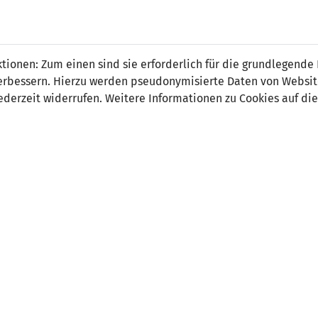
 FÜRS LAND.
NATIONAL
SPITZEN
BREITEN
ionen: Zum einen sind sie erforderlich für die grundlegende
TEAMS
FUSSBALL
FUSSBALL
JAK
F
r verbessern. Hierzu werden pseudonymisierte Daten von Webs
derzeit widerrufen. Weitere Informationen zu Cookies auf die