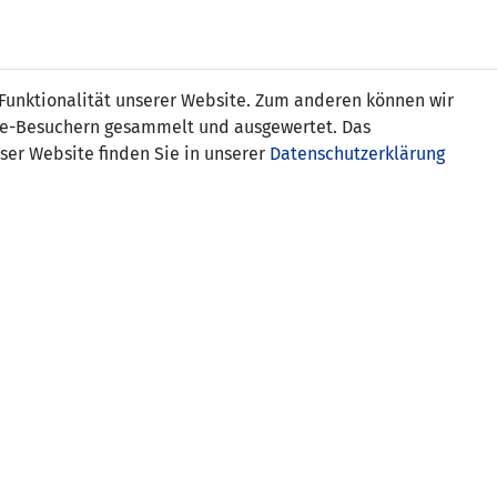
Online
Tickets
Shop
FRAUEN
NATIONALE
 Funktionalität unserer Website. Zum anderen können wir
USSBALL
WETTBEWERBE
MEDIEN
ite-Besuchern gesammelt und ausgewertet. Das
ser Website finden Sie in unserer
Datenschutzerklärung