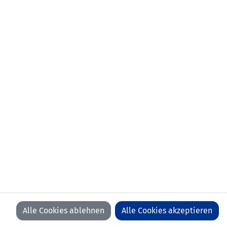
Liechtenstein
LFV
LFV
LFV
LFV
ON
ON
ON
ON
EREN
FACEBOOK
YOUTUBE
INSTAGRAM
LINKEDIN
Alle Cookies ablehnen
Alle Cookies akzeptieren