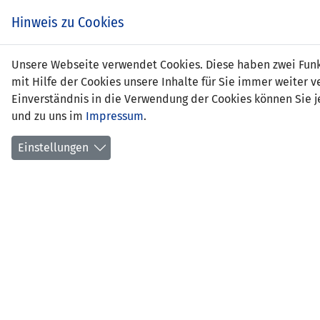
Zum
EIN SPIEL. EIN TEAM.
Hinweis zu Cookies
Inhalt
springen
Zur
Unsere Webseite verwendet Cookies. Diese haben zwei Funkt
NEWS
LFV
Navigation
mit Hilfe der Cookies unsere Inhalte für Sie immer weite
springen
Einverständnis in die Verwendung der Cookies können Sie je
und zu uns im
Impressum
.
Einstellungen