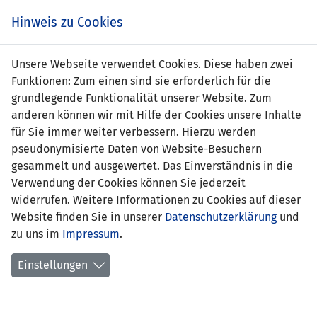
Zum
Online
Tic
EIN SPIEL. EIN TEAM. FÜRS LAND.
Hinweis zu Cookies
Inhalt
Shop
springen
Zur
Unsere Webseite verwendet Cookies. Diese haben zwei
Navigation
Funktionen: Zum einen sind sie erforderlich für die
springen
grundlegende Funktionalität unserer Website. Zum
anderen können wir mit Hilfe der Cookies unsere Inhalte
für Sie immer weiter verbessern. Hierzu werden
pseudonymisierte Daten von Website-Besuchern
gesammelt und ausgewertet. Das Einverständnis in die
Verwendung der Cookies können Sie jederzeit
Inoffizielle Freundschaftsspiele
widerrufen. Weitere Informationen zu Cookies auf dieser
Frauen Nationalteam
Website finden Sie in unserer
Datenschutzerklärung
und
zu uns im
Impressum
.
Spielplan
Einstellungen
Spielerinnenstatistik