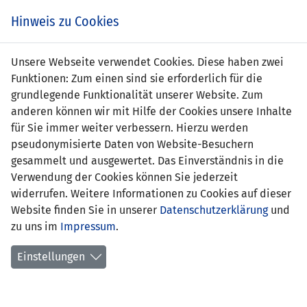
Zum
Online
Tic
EIN SPIEL. EIN TEAM. FÜRS LAND.
Hinweis zu Cookies
Inhalt
Shop
springen
Zur
Unsere Webseite verwendet Cookies. Diese haben zwei
Navigation
Funktionen: Zum einen sind sie erforderlich für die
springen
grundlegende Funktionalität unserer Website. Zum
anderen können wir mit Hilfe der Cookies unsere Inhalte
für Sie immer weiter verbessern. Hierzu werden
pseudonymisierte Daten von Website-Besuchern
gesammelt und ausgewertet. Das Einverständnis in die
Verwendung der Cookies können Sie jederzeit
Inoffizielle Freundschaftsspiele
widerrufen. Weitere Informationen zu Cookies auf dieser
Frauen Nationalteam
Website finden Sie in unserer
Datenschutzerklärung
und
zu uns im
Impressum
.
Spielplan
Einstellungen
Spielerinnenstatistik