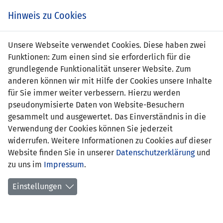
Zum
Online
Tic
EIN SPIEL. EIN TEAM. FÜRS LAND.
Hinweis zu Cookies
Inhalt
Shop
springen
Zur
Unsere Webseite verwendet Cookies. Diese haben zwei
Navigation
Funktionen: Zum einen sind sie erforderlich für die
springen
grundlegende Funktionalität unserer Website. Zum
anderen können wir mit Hilfe der Cookies unsere Inhalte
für Sie immer weiter verbessern. Hierzu werden
pseudonymisierte Daten von Website-Besuchern
gesammelt und ausgewertet. Das Einverständnis in die
Verwendung der Cookies können Sie jederzeit
Inoffizielle Freundschaftsspiele
widerrufen. Weitere Informationen zu Cookies auf dieser
Frauen Nationalteam
Website finden Sie in unserer
Datenschutzerklärung
und
zu uns im
Impressum
.
Spielplan
Einstellungen
Spielerinnenstatistik