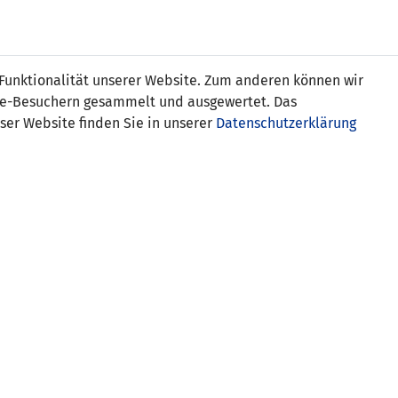
Online
Tickets
Shop
FRAUEN
NATIONALE
 Funktionalität unserer Website. Zum anderen können wir
USSBALL
WETTBEWERBE
MEDIEN
ite-Besuchern gesammelt und ausgewertet. Das
ser Website finden Sie in unserer
Datenschutzerklärung