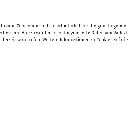
 FÜRS LAND.
NATIONAL
SPITZEN
BREITEN
ionen: Zum einen sind sie erforderlich für die grundlegende
TEAMS
FUSSBALL
FUSSBALL
JAK
F
r verbessern. Hierzu werden pseudonymisierte Daten von Webs
derzeit widerrufen. Weitere Informationen zu Cookies auf die