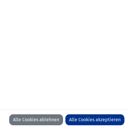
a
Liechtenstein
LFV
LFV
LFV
LFV
ON
ON
ON
ON
EREN
FACEBOOK
YOUTUBE
INSTAGRAM
LINKEDIN
Alle Cookies ablehnen
Alle Cookies akzeptieren