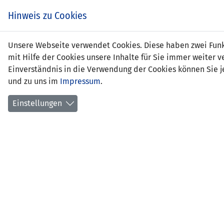
Zum
EIN SPIEL. EIN TEAM.
Hinweis zu Cookies
Inhalt
springen
Zur
Unsere Webseite verwendet Cookies. Diese haben zwei Funkt
NEWS
LFV
Navigation
mit Hilfe der Cookies unsere Inhalte für Sie immer weite
springen
Einverständnis in die Verwendung der Cookies können Sie je
und zu uns im
Impressum
.
Einstellungen