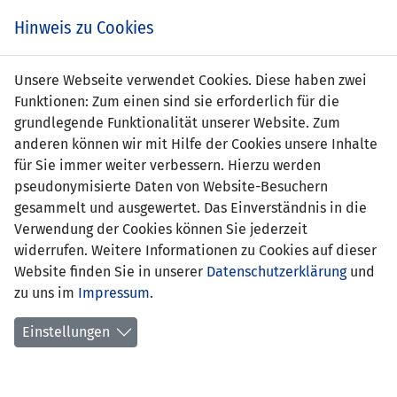
Zum
Online
Tic
EIN SPIEL. EIN TEAM. FÜRS LAND.
Hinweis zu Cookies
Inhalt
Shop
springen
Zur
Unsere Webseite verwendet Cookies. Diese haben zwei
Navigation
Funktionen: Zum einen sind sie erforderlich für die
springen
grundlegende Funktionalität unserer Website. Zum
anderen können wir mit Hilfe der Cookies unsere Inhalte
für Sie immer weiter verbessern. Hierzu werden
pseudonymisierte Daten von Website-Besuchern
gesammelt und ausgewertet. Das Einverständnis in die
Verwendung der Cookies können Sie jederzeit
Statistik Frauen Nationalteam
widerrufen. Weitere Informationen zu Cookies auf dieser
Website finden Sie in unserer
Datenschutzerklärung
und
Spiele
zu uns im
Impressum
.
Spielerinnenstatistik
Einstellungen
Torschützinnen