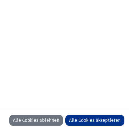
KONTAKT
VORFALL MELDEN
LFV
LFV
LFV
LFV
ON
ON
ON
ON
FACEBOOK
YOUTUBE
INSTAGRAM
LINKEDIN
WIR BEDANKEN UNS BEI UNSEREN SPONSOREN
Alle Cookies ablehnen
Alle Cookies akzeptieren