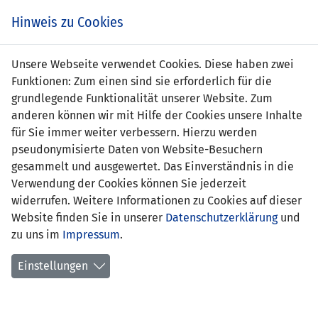
Zum
Online
Tic
EIN SPIEL. EIN TEAM. FÜRS LAND.
Hinweis zu Cookies
Inhalt
Shop
springen
Zur
Unsere Webseite verwendet Cookies. Diese haben zwei
Navigation
Funktionen: Zum einen sind sie erforderlich für die
springen
grundlegende Funktionalität unserer Website. Zum
anderen können wir mit Hilfe der Cookies unsere Inhalte
für Sie immer weiter verbessern. Hierzu werden
pseudonymisierte Daten von Website-Besuchern
gesammelt und ausgewertet. Das Einverständnis in die
Verwendung der Cookies können Sie jederzeit
Statistik Frauen Nationalteam
widerrufen. Weitere Informationen zu Cookies auf dieser
Website finden Sie in unserer
Datenschutzerklärung
und
Spiele
zu uns im
Impressum
.
Spielerinnenstatistik
Einstellungen
Torschützinnen