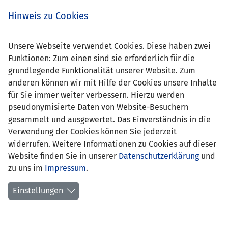
Zum
Online
Tic
EIN SPIEL. EIN TEAM. FÜRS LAND.
Hinweis zu Cookies
Inhalt
Shop
springen
Zur
Unsere Webseite verwendet Cookies. Diese haben zwei
Navigation
Funktionen: Zum einen sind sie erforderlich für die
springen
grundlegende Funktionalität unserer Website. Zum
anderen können wir mit Hilfe der Cookies unsere Inhalte
für Sie immer weiter verbessern. Hierzu werden
pseudonymisierte Daten von Website-Besuchern
gesammelt und ausgewertet. Das Einverständnis in die
Verwendung der Cookies können Sie jederzeit
Statistik Frauen Nationalteam
widerrufen. Weitere Informationen zu Cookies auf dieser
Website finden Sie in unserer
Datenschutzerklärung
und
Spiele
zu uns im
Impressum
.
Spielerinnenstatistik
Einstellungen
Torschützinnen