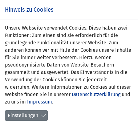
Zum
Online
Tic
EIN SPIEL. EIN TEAM. FÜRS LAND.
Hinweis zu Cookies
Inhalt
Shop
springen
Zur
Unsere Webseite verwendet Cookies. Diese haben zwei
Navigation
Funktionen: Zum einen sind sie erforderlich für die
springen
grundlegende Funktionalität unserer Website. Zum
anderen können wir mit Hilfe der Cookies unsere Inhalte
für Sie immer weiter verbessern. Hierzu werden
pseudonymisierte Daten von Website-Besuchern
gesammelt und ausgewertet. Das Einverständnis in die
Verwendung der Cookies können Sie jederzeit
Statistik Frauen Nationalteam
widerrufen. Weitere Informationen zu Cookies auf dieser
Website finden Sie in unserer
Datenschutzerklärung
und
Spiele
zu uns im
Impressum
.
Spielerinnenstatistik
Einstellungen
Torschützinnen