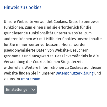
Zum
Online
Tic
EIN SPIEL. EIN TEAM. FÜRS LAND.
Hinweis zu Cookies
Inhalt
Shop
springen
Zur
Unsere Webseite verwendet Cookies. Diese haben zwei
Navigation
Funktionen: Zum einen sind sie erforderlich für die
springen
grundlegende Funktionalität unserer Website. Zum
anderen können wir mit Hilfe der Cookies unsere Inhalte
für Sie immer weiter verbessern. Hierzu werden
pseudonymisierte Daten von Website-Besuchern
gesammelt und ausgewertet. Das Einverständnis in die
Verwendung der Cookies können Sie jederzeit
Statistik Frauen Nationalteam
widerrufen. Weitere Informationen zu Cookies auf dieser
Website finden Sie in unserer
Datenschutzerklärung
und
Spiele
zu uns im
Impressum
.
Spielerinnenstatistik
Einstellungen
Torschützinnen