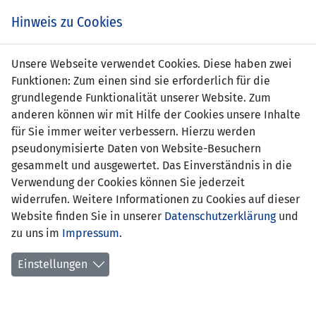
Zum
Online
Tic
EIN SPIEL. EIN TEAM. FÜRS LAND.
Hinweis zu Cookies
Inhalt
Shop
springen
Zur
Unsere Webseite verwendet Cookies. Diese haben zwei
Navigation
Funktionen: Zum einen sind sie erforderlich für die
springen
grundlegende Funktionalität unserer Website. Zum
anderen können wir mit Hilfe der Cookies unsere Inhalte
für Sie immer weiter verbessern. Hierzu werden
pseudonymisierte Daten von Website-Besuchern
gesammelt und ausgewertet. Das Einverständnis in die
Verwendung der Cookies können Sie jederzeit
Statistik Frauen Nationalteam
widerrufen. Weitere Informationen zu Cookies auf dieser
Website finden Sie in unserer
Datenschutzerklärung
und
Spiele
zu uns im
Impressum
.
Spielerinnenstatistik
Einstellungen
Torschützinnen