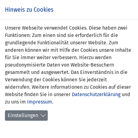
Zum
Online
Tic
EIN SPIEL. EIN TEAM. FÜRS LAND.
Hinweis zu Cookies
Inhalt
Shop
springen
Zur
Unsere Webseite verwendet Cookies. Diese haben zwei
Navigation
Funktionen: Zum einen sind sie erforderlich für die
springen
grundlegende Funktionalität unserer Website. Zum
anderen können wir mit Hilfe der Cookies unsere Inhalte
für Sie immer weiter verbessern. Hierzu werden
pseudonymisierte Daten von Website-Besuchern
gesammelt und ausgewertet. Das Einverständnis in die
Verwendung der Cookies können Sie jederzeit
Statistik Frauen Nationalteam
widerrufen. Weitere Informationen zu Cookies auf dieser
Website finden Sie in unserer
Datenschutzerklärung
und
Spiele
zu uns im
Impressum
.
Spielerinnenstatistik
Einstellungen
Torschützinnen