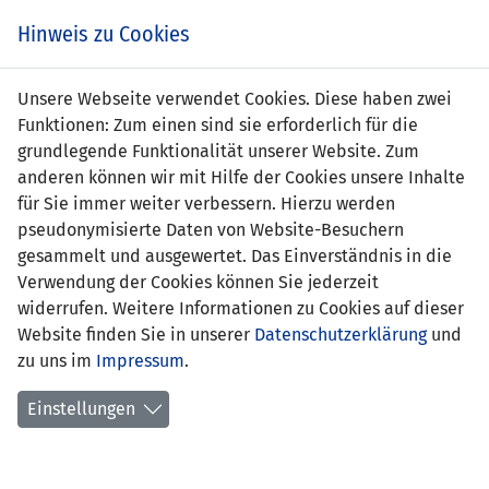
Zum
Online
Tic
EIN SPIEL. EIN TEAM. FÜRS LAND.
Hinweis zu Cookies
Inhalt
Shop
springen
Zur
Unsere Webseite verwendet Cookies. Diese haben zwei
Navigation
Funktionen: Zum einen sind sie erforderlich für die
springen
grundlegende Funktionalität unserer Website. Zum
anderen können wir mit Hilfe der Cookies unsere Inhalte
für Sie immer weiter verbessern. Hierzu werden
pseudonymisierte Daten von Website-Besuchern
gesammelt und ausgewertet. Das Einverständnis in die
Verwendung der Cookies können Sie jederzeit
Statistik Frauen Nationalteam
widerrufen. Weitere Informationen zu Cookies auf dieser
Website finden Sie in unserer
Datenschutzerklärung
und
Spiele
zu uns im
Impressum
.
Spielerinnenstatistik
Einstellungen
Torschützinnen