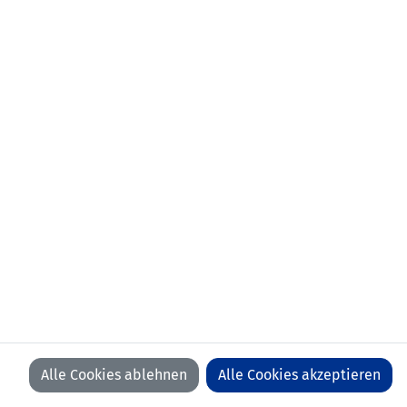
aktueller Verein:
FC Staad (SUI)
frühere
-30.06.2022 FC Balzers
Stationen:
FC Triesenberg
erstes
11.04.2021 Liechtenstein -
Länderspiel:
Luxemburg (1:2)
Anzahl Spiele:
16
Anzahl Tore:
2
Alle Cookies ablehnen
Alle Cookies akzeptieren