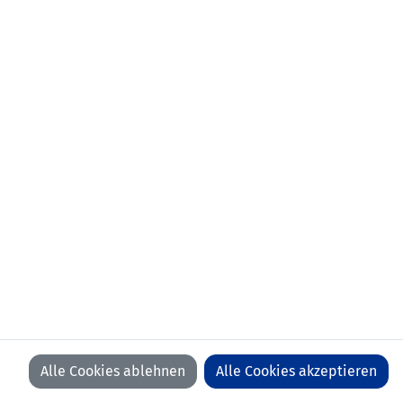
aktueller
FC Staad (SUI)
Verein:
frühere
Stützpunkt Nord
Stationen:
01.07.2017-30.06.2020 FC St. Gallen-
Staad (SUI)
01.07.2016-30.06.2017 FC Staad (SUI)
01.07.2011-30.06.2016 FC Ruggell
erstes
22.02.2024 Gibraltar - Liechtenstein
Länderspiel:
(2:3)
Anzahl Spiele:
16
Anzahl Tore:
0
Alle Cookies ablehnen
Alle Cookies akzeptieren