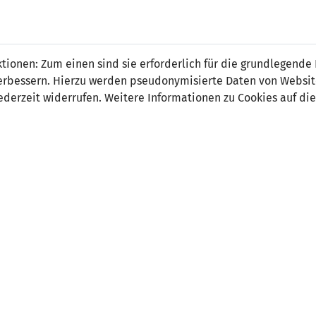
la Sprenger
ionen: Zum einen sind sie erforderlich für die grundlegende
r verbessern. Hierzu werden pseudonymisierte Daten von Webs
derzeit widerrufen. Weitere Informationen zu Cookies auf die
on:
Mittelfeld
tsdatum:
21. Mai 2002
ler Verein:
Liechtenstein Nord
e Stationen:
FC Schaan
01.01.2014-30.06.2017 FC Triesenberg
 Spiele:
0
 Tore:
0