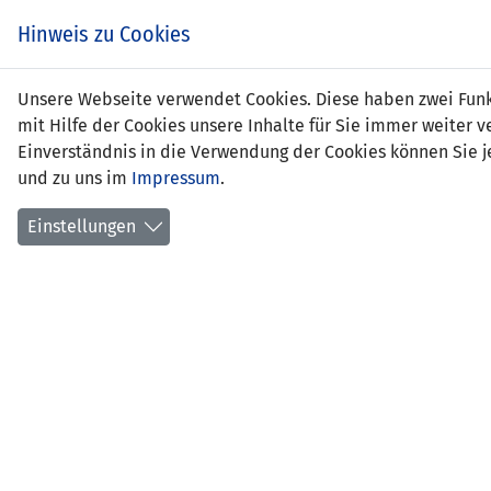
Hinweis zu Cookies
Stel
Unsere Webseite verwendet Cookies. Diese haben zwei Funkt
mit Hilfe der Cookies unsere Inhalte für Sie immer weite
Einverständnis in die Verwendung der Cookies können Sie je
und zu uns im
Impressum
.
Positi
Gebur
Einstellungen
aktuel
früher
Anzahl
Anzahl