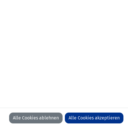
aktueller Verein:
FC Triesen
frühere
FC Ruggell
Stationen:
erstes
11.04.2021 Liechtenstein -
Länderspiel:
Luxemburg (1:2)
Anzahl Spiele:
18
Anzahl Tore:
0
Alle Cookies ablehnen
Alle Cookies akzeptieren