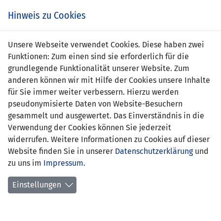
s
Hinweis zu Cookies
Unsere Webseite verwendet Cookies. Diese haben zwei
Funktionen: Zum einen sind sie erforderlich für die
Angelina Beck
grundlegende Funktionalität unserer Website. Zum
anderen können wir mit Hilfe der Cookies unsere Inhalte
Position:
Sturm
für Sie immer weiter verbessern. Hierzu werden
pseudonymisierte Daten von Website-Besuchern
Geburtsdatum:
31. August 2004
gesammelt und ausgewertet. Das Einverständnis in die
Verwendung der Cookies können Sie jederzeit
aktueller Verein:
FC Triesen
widerrufen. Weitere Informationen zu Cookies auf dieser
Website finden Sie in unserer
erstes
26.11.2021 Gibraltar - Liechtenstein
Datenschutzerklärung
und
zu uns im
Länderspiel:
Impressum
(1:0)
.
Anzahl Spiele:
1
Einstellungen
Anzahl Tore:
0