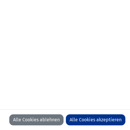
aktueller
FC Widnau (SUI)
Verein:
frühere
FC Staad (SUI)
Stationen:
01.01.2010-30.06.2014 FC Widnau
(SUI)
01.01.2006-31.12.2009 FC St. Gallen
(SUI)
01.01.2004-31.12.2005 FC Ruggell
01.07.2002-31.12.2003 FC Triesen
01.07.1999-30.06.2002 FC Ruggell
01.01.1999-30.06.1999 USV Eschen-
Mauren
Anzahl Spiele:
0
Anzahl Tore:
0
Alle Cookies ablehnen
Alle Cookies akzeptieren