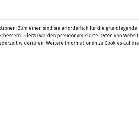
asel
ionen: Zum einen sind sie erforderlich für die grundlegende
r verbessern. Hierzu werden pseudonymisierte Daten von Webs
derzeit widerrufen. Weitere Informationen zu Cookies auf die
on:
Mittelfeld
tsdatum:
1. September 1994
ler Verein:
FC Triesen
 Länderspiel:
11.04.2021 Liechtenstein - Luxemburg (1
 Spiele:
17
 Tore:
1