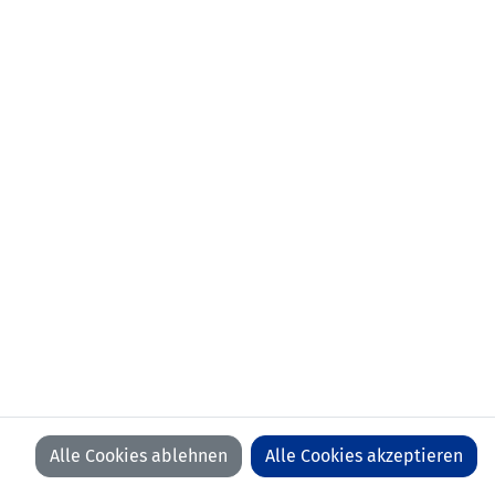
aktueller Verein:
FC Triesen
erstes
03.09.2022 Andorra - Liechtenstein
Länderspiel:
(3:1)
Anzahl Spiele:
3
Anzahl Tore:
0
Alle Cookies ablehnen
Alle Cookies akzeptieren