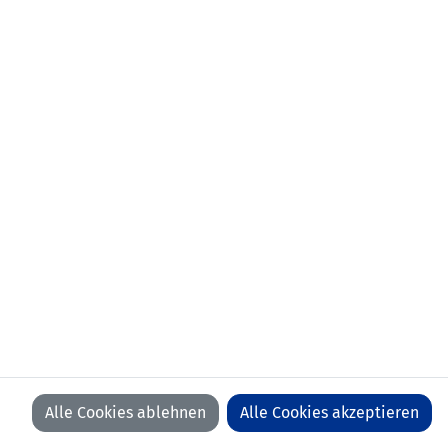
aktueller Verein:
FC Triesenberg
Anzahl Spiele:
0
Anzahl Tore:
0
Alle Cookies ablehnen
Alle Cookies akzeptieren