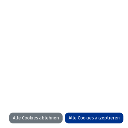
aktueller
Wiener Sport Club (AUT)
Verein:
frühere
FK Austria Wien (AUT)
Stationen:
01.07.2021-30.06.2022 Wiener Sport
Club (AUT)
erstes
03.09.2022 Andorra - Liechtenstein
Länderspiel:
(3:1)
Anzahl Spiele:
1
Anzahl Tore:
0
Alle Cookies ablehnen
Alle Cookies akzeptieren