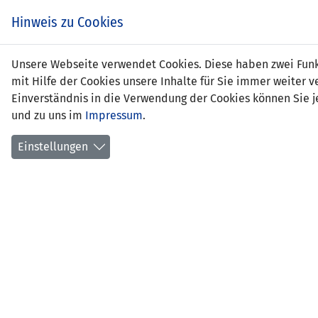
Hinweis zu Cookies
Eva 
Unsere Webseite verwendet Cookies. Diese haben zwei Funkt
mit Hilfe der Cookies unsere Inhalte für Sie immer weite
Einverständnis in die Verwendung der Cookies können Sie je
und zu uns im
Impressum
.
Positi
Gebur
Einstellungen
aktuel
früher
erstes
Anzahl