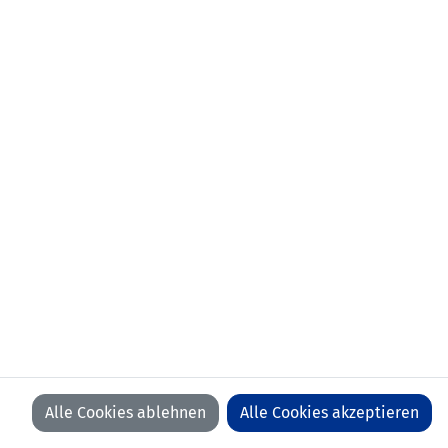
aktueller Verein:
FC Bühler (SUI)
Anzahl Spiele:
0
Anzahl Tore:
0
Alle Cookies ablehnen
Alle Cookies akzeptieren