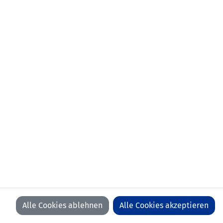
aktueller Verein:
FC Triesenberg
erstes
03.06.2025 Liechtenstein - Armenien
Länderspiel:
(2:2)
Anzahl Spiele:
5
Anzahl Tore:
0
Alle Cookies ablehnen
Alle Cookies akzeptieren