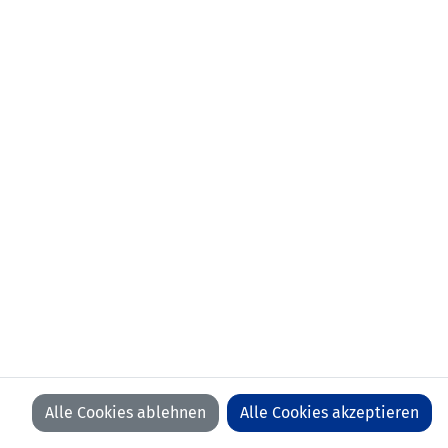
aktueller Verein:
FC Triesenberg
Anzahl Spiele:
0
Anzahl Tore:
0
Alle Cookies ablehnen
Alle Cookies akzeptieren