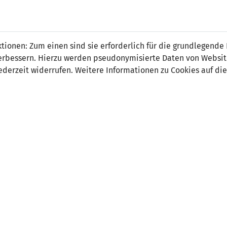
an Büchel
ionen: Zum einen sind sie erforderlich für die grundlegende
r verbessern. Hierzu werden pseudonymisierte Daten von Webs
derzeit widerrufen. Weitere Informationen zu Cookies auf die
on:
Mittelfeld
tsdatum:
30. Juni 1986
ler Verein:
USV Eschen/Mauren
e Stationen:
01.07.04-30.06.06 FC Vaduz
01.07.96-30.06.04 FC Ruggell
ter Beruf:
Bankangestellter
 Länderspiel:
12.11.2005 Liechtenstein - EJR Mazedoni
 Spiele:
9