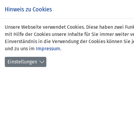
Hinweis zu Cookies
Stef
Unsere Webseite verwendet Cookies. Diese haben zwei Funkt
mit Hilfe der Cookies unsere Inhalte für Sie immer weite
Einverständnis in die Verwendung der Cookies können Sie je
und zu uns im
Impressum
.
Positi
Gebur
Einstellungen
aktuel
früher
erlern
erstes
Anzahl