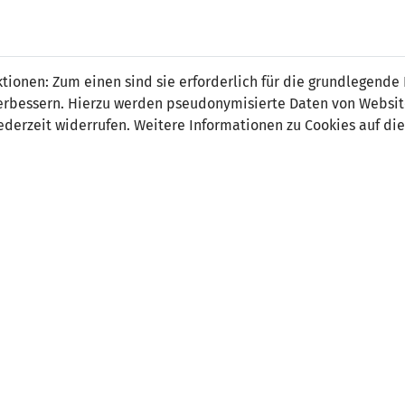
i Balbuena
ionen: Zum einen sind sie erforderlich für die grundlegende
r verbessern. Hierzu werden pseudonymisierte Daten von Webs
derzeit widerrufen. Weitere Informationen zu Cookies auf die
on:
tsdatum:
15. September 2009
 Spiele:
0
 Tore:
0