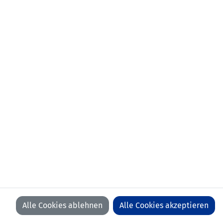
Länderspiel:
Liechtenstein (9:1)
Anzahl Spiele:
73
Anzahl Tore:
1
Alle Cookies ablehnen
Alle Cookies akzeptieren