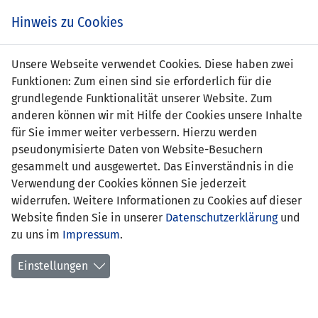
s
Hinweis zu Cookies
Unsere Webseite verwendet Cookies. Diese haben zwei
Funktionen: Zum einen sind sie erforderlich für die
Martin Telser
grundlegende Funktionalität unserer Website. Zum
anderen können wir mit Hilfe der Cookies unsere Inhalte
Position:
Verteidigung
für Sie immer weiter verbessern. Hierzu werden
pseudonymisierte Daten von Website-Besuchern
Geburtsdatum:
16. Oktober 1978
gesammelt und ausgewertet. Das Einverständnis in die
Verwendung der Cookies können Sie jederzeit
aktueller
FC Balzers
widerrufen. Weitere Informationen zu Cookies auf dieser
Verein:
Website finden Sie in unserer
Datenschutzerklärung
und
zu uns im
frühere
Impressum
01.07.99-30.06.06 FC Vaduz
.
Stationen:
01.07.86-30.06.99 FC Balzers
Einstellungen
erlernter Beruf:
Sanitärmonteur
erstes
04.06.1996 Deutschland -