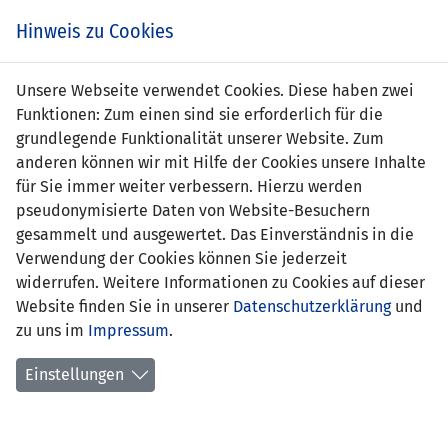
s
Hinweis zu Cookies
Unsere Webseite verwendet Cookies. Diese haben zwei
Funktionen: Zum einen sind sie erforderlich für die
Christian Matt
grundlegende Funktionalität unserer Website. Zum
anderen können wir mit Hilfe der Cookies unsere Inhalte
Position:
für Sie immer weiter verbessern. Hierzu werden
pseudonymisierte Daten von Website-Besuchern
erstes
20.04.1994 Nordirland -
gesammelt und ausgewertet. Das Einverständnis in die
Länderspiel:
Liechtenstein (4:1)
Verwendung der Cookies können Sie jederzeit
widerrufen. Weitere Informationen zu Cookies auf dieser
Anzahl Spiele:
5
Website finden Sie in unserer
Datenschutzerklärung
und
zu uns im
Anzahl Tore:
Impressum
0
.
Einstellungen