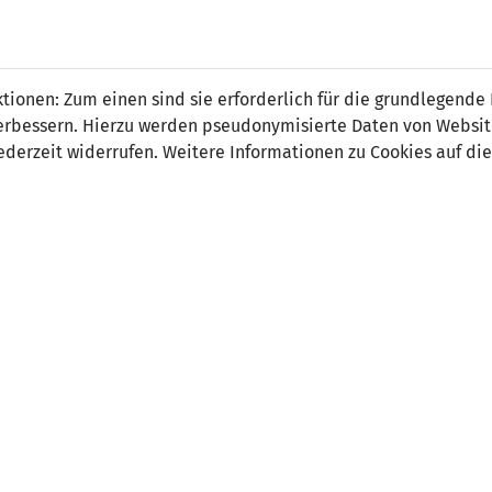
o Wolfinger
ionen: Zum einen sind sie erforderlich für die grundlegende
r verbessern. Hierzu werden pseudonymisierte Daten von Webs
derzeit widerrufen. Weitere Informationen zu Cookies auf die
on:
 Länderspiel:
13.02.2002 Liechtenstein - Färöer Inseln
 Spiele:
3
 Tore:
0