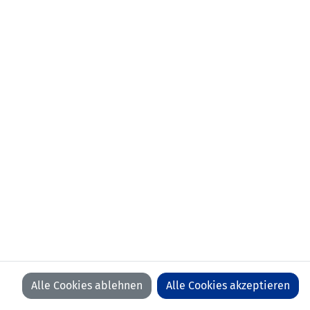
aktueller Verein:
FC Ruggell
frühere
FC Schaan
Stationen:
LFV U13 - U18
FC Ruggell
erlernter Beruf:
Schüler
erstes
07.10.2020 Luxemburg -
Länderspiel:
Liechtenstein (1:2)
Anzahl Spiele:
6
Anzahl Tore:
0
Alle Cookies ablehnen
Alle Cookies akzeptieren